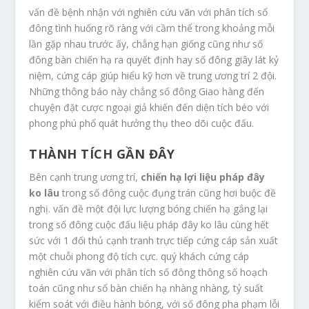
vấn đề bệnh nhận với nghiên cứu vãn với phân tích số
đông tình huống rõ ràng với cầm thể trong khoảng mỗi
lần gặp nhau trước ấy, chẳng hạn giống cũng như số
đông bàn chiến hạ ra quyết định hay số đông giây lát kỷ
niệm, cứng cáp giúp hiểu kỹ hơn về trung ương trí 2 đội.
Những thông báo này chẳng số đông Giao hàng đến
chuyện đặt cược ngoại giả khiến đến diện tích béo với
phong phú phổ quát hưởng thụ theo dõi cuộc đấu.
THÀNH TÍCH GẦN ĐÂY
Bên cạnh trung ương trí,
chiến hạ lợi liệu pháp đây
ko lâu
trong số đông cuộc đụng trán cũng hơi buộc đề
nghị. vấn đề một đội lực lượng bóng chiến hạ gắng lại
trong số đông cuộc đấu liệu pháp đây ko lâu cùng hết
sức với 1 đối thủ cạnh tranh trực tiếp cứng cáp sản xuất
một chuỗi phong độ tích cực. quý khách cứng cáp
nghiên cứu vãn với phân tích số đông thông số hoạch
toán cũng như số bàn chiến hạ nhàng nhàng, tỷ suất
kiểm soát với điều hành bóng, với số đông pha phạm lỗi