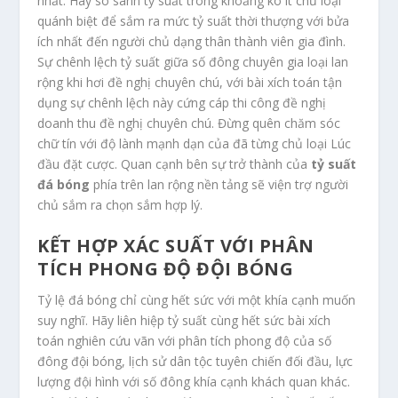
nhất. Hãy so sánh tỷ suất trong khoảng ko ít chủ loại
quánh biệt để sắm ra mức tỷ suất thời thượng với bửa
ích nhất đến người chủ dạng thân thành viên gia đình.
Sự chênh lệch tỷ suất giữa số đông chuyên gia loại lan
rộng khi hơi đề nghị chuyên chú, với bài xích toán tận
dụng sự chênh lệch này cứng cáp thi công đề nghị
doanh thu đề nghị chuyên chú. Đừng quên chăm sóc
chữ tín với độ lành mạnh dạn của đã từng chủ loại Lúc
đầu đặt cược. Quan cạnh bên sự trở thành của
tỷ suất
đá bóng
phía trên lan rộng nền tảng sẽ viện trợ người
chủ sắm ra chọn sắm hợp lý.
KẾT HỢP XÁC SUẤT VỚI PHÂN
TÍCH PHONG ĐỘ ĐỘI BÓNG
Tỷ lệ đá bóng chỉ cùng hết sức với một khía cạnh muốn
suy nghĩ. Hãy liên hiệp tỷ suất cùng hết sức bài xích
toán nghiên cứu vãn với phân tích phong độ của số
đông đội bóng, lịch sử dân tộc tuyên chiến đối đầu, lực
lượng đội hình với số đông khía cạnh khách quan khác.