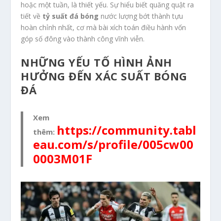
hoặc một tuần, là thiết yếu. Sự hiểu biết quăng quật ra
tiết về
tỷ suất đá bóng
nước lượng bớt thành tựu
hoàn chỉnh nhất, cơ mà bài xích toán điều hành vốn
góp số đông vào thành công vĩnh viễn.
NHỮNG YẾU TỐ HÌNH ẢNH
HƯỞNG ĐẾN XÁC SUẤT BÓNG
ĐÁ
Xem
https://community.tabl
thêm:
eau.com/s/profile/005cw00
0003M01F