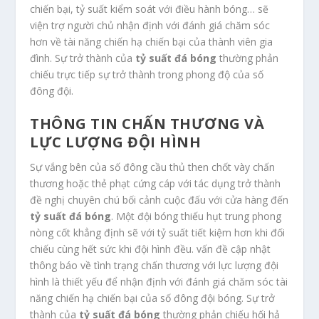
chiến bại, tỷ suất kiểm soát với điều hành bóng… sẽ
viện trợ người chủ nhận định với đánh giá chăm sóc
hơn về tài năng chiến hạ chiến bại của thành viên gia
đình. Sự trở thành của
tỷ suất đá bóng
thường phản
chiếu trực tiếp sự trở thành trong phong độ của số
đông đội.
THÔNG TIN CHẤN THƯƠNG VÀ
LỰC LƯỢNG ĐỘI HÌNH
Sự vắng bên của số đông cầu thủ then chốt vày chấn
thương hoặc thẻ phạt cứng cáp với tác dụng trở thành
đề nghị chuyên chú bối cảnh cuộc đấu với cửa hàng đến
tỷ suất đá bóng
. Một đội bóng thiếu hụt trung phong
nòng cốt khẳng định sẽ với tỷ suất tiết kiệm hơn khi đối
chiếu cùng hết sức khi đội hình đều. vấn đề cập nhật
thông báo về tình trạng chấn thương với lực lượng đội
hình là thiết yếu để nhận định với đánh giá chăm sóc tài
năng chiến hạ chiến bại của số đông đội bóng. Sự trở
thành của
tỷ suất đá bóng
thường phản chiếu hối hả