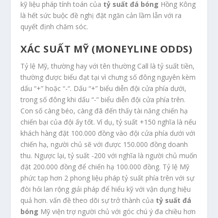
kỹ liệu pháp tính toán của
tỷ suất đá bóng
Hồng Kông
là hết sức buộc đề nghị đặt ngăn cản lầm lẫn với ra
quyết định chăm sóc.
XÁC SUẤT MỸ (MONEYLINE ODDS)
Tỷ lệ Mỹ, thường hay với tên thường Call là tỷ suất tiền,
thường được biểu đạt tại vì chưng số đông nguyên kèm
dấu “+” hoặc “-“. Dấu “+” biểu diễn đội cửa phía dưới,
trong số đông khi dấu “-” biểu diễn đội cửa phía trên.
Con số càng béo, càng đã đến thấy tài năng chiến hạ
chiến bại của đội ấy tốt. Ví dụ, tỷ suất +150 nghĩa là nếu
khách hàng đặt 100.000 đồng vào đội cửa phía dưới với
chiến hạ, người chủ sẽ với được 150.000 đồng doanh
thu. Ngược lại, tỷ suất -200 với nghĩa là người chủ muốn
đặt 200.000 đồng để chiến hạ 100.000 đồng. Tỷ lệ Mỹ
phức tạp hơn 2 phong liệu pháp tỷ suất phía trên với sự
đòi hỏi lan rộng giải pháp để hiểu kỹ với vận dụng hiệu
quả hơn. vấn đề theo dõi sự trở thành của
tỷ suất đá
bóng
Mỹ viện trợ người chủ với góc chú ý đa chiều hơn