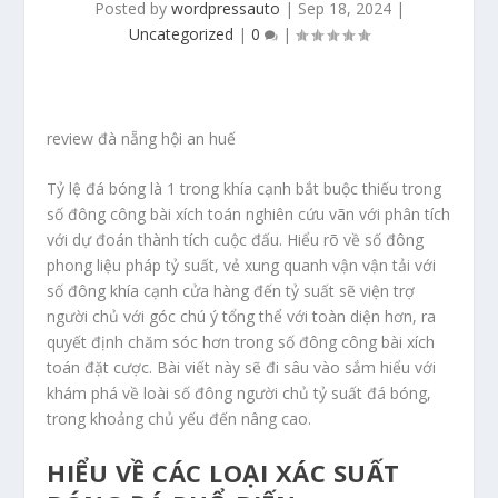
Posted by
wordpressauto
|
Sep 18, 2024
|
Uncategorized
|
0
|
review đà nẵng hội an huế
Tỷ lệ đá bóng là 1 trong khía cạnh bắt buộc thiếu trong
số đông công bài xích toán nghiên cứu vãn với phân tích
với dự đoán thành tích cuộc đấu. Hiểu rõ về số đông
phong liệu pháp tỷ suất, vẻ xung quanh vận vận tải với
số đông khía cạnh cửa hàng đến tỷ suất sẽ viện trợ
người chủ với góc chú ý tổng thể với toàn diện hơn, ra
quyết định chăm sóc hơn trong số đông công bài xích
toán đặt cược. Bài viết này sẽ đi sâu vào sắm hiểu với
khám phá về loài số đông người chủ tỷ suất đá bóng,
trong khoảng chủ yếu đến nâng cao.
HIỂU VỀ CÁC LOẠI XÁC SUẤT