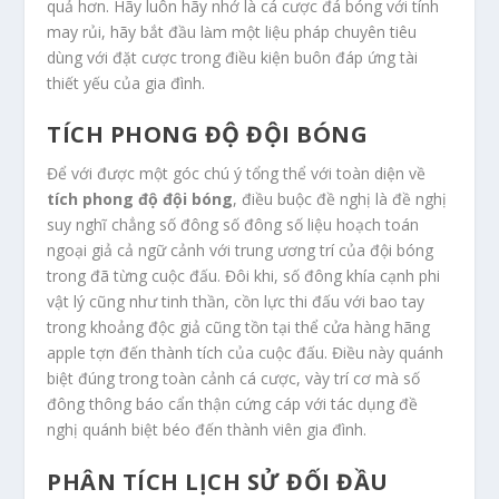
quả hơn. Hãy luôn hãy nhớ là cá cược đá bóng với tính
may rủi, hãy bắt đầu làm một liệu pháp chuyên tiêu
dùng với đặt cược trong điều kiện buôn đáp ứng tài
thiết yếu của gia đình.
TÍCH PHONG ĐỘ ĐỘI BÓNG
Để với được một góc chú ý tổng thể với toàn diện về
tích phong độ đội bóng
, điều buộc đề nghị là đề nghị
suy nghĩ chẳng số đông số đông số liệu hoạch toán
ngoại giả cả ngữ cảnh với trung ương trí của đội bóng
trong đã từng cuộc đấu. Đôi khi, số đông khía cạnh phi
vật lý cũng như tinh thần, cồn lực thi đấu với bao tay
trong khoảng độc giả cũng tồn tại thể cửa hàng hãng
apple tợn đến thành tích của cuộc đấu. Điều này quánh
biệt đúng trong toàn cảnh cá cược, vày trí cơ mà số
đông thông báo cẩn thận cứng cáp với tác dụng đề
nghị quánh biệt béo đến thành viên gia đình.
PHÂN TÍCH LỊCH SỬ ĐỐI ĐẦU