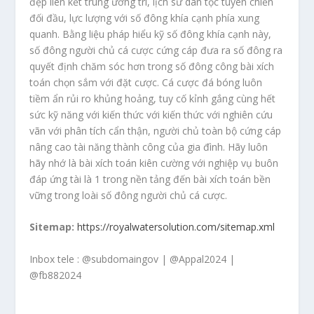
đẹp liên kết trung ương trí, lịch sử dân tộc tuyên chiến
đối đầu, lực lượng với số đông khía cạnh phía xung
quanh. Bằng liệu pháp hiểu kỹ số đông khía cạnh này,
số đông người chủ cá cược cứng cáp đưa ra số đông ra
quyết định chăm sóc hơn trong số đông công bài xích
toán chọn sắm với đặt cược. Cá cược đá bóng luôn
tiềm ẩn rủi ro khủng hoảng, tuy cố kỉnh gắng cùng hết
sức kỹ năng với kiến thức với kiến thức với nghiên cứu
vãn với phân tích cẩn thận, người chủ toàn bộ cứng cáp
nâng cao tài năng thành công của gia đình. Hãy luôn
hãy nhớ là bài xích toán kiên cường với nghiệp vụ buôn
đáp ứng tài là 1 trong nền tảng đến bài xích toán bền
vững trong loài số đông người chủ cá cược.
Sitemap:
https://royalwatersolution.com/sitemap.xml
Inbox tele : @subdomaingov | @Appal2024 |
@fb882024