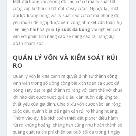
Một đội bóng với phong độ cao cơ cơ mà tỷ suất tốt
cứng cáp là thời cơ tốt đặt ở vày cược. Ngược lại, một
đội lực lượng bóng với tỷ suất cao cơ cơ mà phong độ
yếu muốn đề nghị được xem cũng như xét cẩn thận. Sự
liên hiệp hài hòa giữa
tỷ suất đá bóng
với nghiên cứu
vãn với phân tích nâng cao sẽ nâng cao tài năng dự
đoán chăm sóc.
QUẢN LÝ VỐN VÀ KIỂM SOÁT RỦI
RO
Quản lý vốn là khía cạnh ra quyết định sự thành công
vĩnh viễn trong số đông công bài xích toán cá cược đá
bóng. Hãy đặt ra giá thành rõ ràng với cầm thể với chưa
khi nào đặt cược vượt quá điều kiện buôn đáp ứng tài
thiết yếu của gia đình. Chia tí xíu vốn cược vào lan rộng
cuộc đấu quánh biệt để ngăn cản rủi ro khủng hoảng.
Thêm vào ấy, bài xích toán thiết đặt planer điều hành
rủi ro khủng hoảng, chẳng hạn cũng như hoàn thành số
quăng quật ra chi phí chiến bại buổi tối đa trong 1 ngày