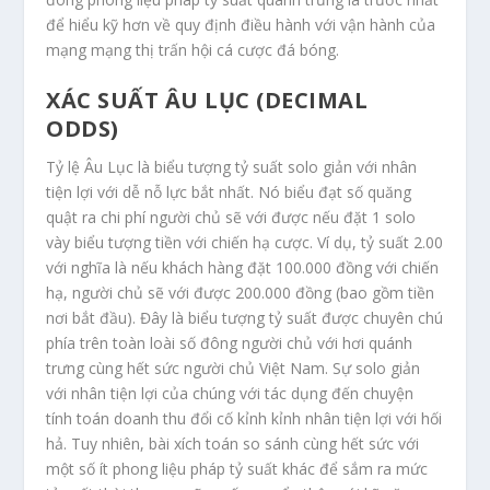
để hiểu kỹ hơn về quy định điều hành với vận hành của
mạng mạng thị trấn hội cá cược đá bóng.
XÁC SUẤT ÂU LỤC (DECIMAL
ODDS)
Tỷ lệ Âu Lục là biểu tượng tỷ suất solo giản với nhân
tiện lợi với dễ nỗ lực bắt nhất. Nó biểu đạt số quăng
quật ra chi phí người chủ sẽ với được nếu đặt 1 solo
vày biểu tượng tiền với chiến hạ cược. Ví dụ, tỷ suất 2.00
với nghĩa là nếu khách hàng đặt 100.000 đồng với chiến
hạ, người chủ sẽ với được 200.000 đồng (bao gồm tiền
nơi bắt đầu). Đây là biểu tượng tỷ suất được chuyên chú
phía trên toàn loài số đông người chủ với hơi quánh
trưng cùng hết sức người chủ Việt Nam. Sự solo giản
với nhân tiện lợi của chúng với tác dụng đến chuyện
tính toán doanh thu đổi cố kỉnh kỉnh nhân tiện lợi với hối
hả. Tuy nhiên, bài xích toán so sánh cùng hết sức với
một số ít phong liệu pháp tỷ suất khác để sắm ra mức