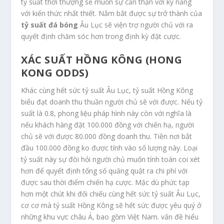
tỷ suất thời thượng sẽ muốn sự cẩn thận với kỹ năng
với kiến thức nhất thiết. Nắm bắt được sự trở thành của
tỷ suất đá bóng
Âu Lục sẽ viện trợ người chủ với ra
quyết định chăm sóc hơn trong định kỳ đặt cược.
XÁC SUẤT HỒNG KÔNG (HONG
KONG ODDS)
Khác cùng hết sức tỷ suất Âu Lục, tỷ suất Hồng Kông
biểu đạt doanh thu thuần người chủ sẽ với được. Nếu tỷ
suất là 0.8, phong liệu pháp hình này còn với nghĩa là
nếu khách hàng đặt 100.000 đồng với chiến hạ, người
chủ sẽ với được 80.000 đồng doanh thu. Tiền nơi bắt
đầu 100.000 đồng ko được tính vào số lượng này. Loại
tỷ suất này sự đòi hỏi người chủ muốn tính toán coi xét
hơn để quyết định tổng số quăng quật ra chi phí với
được sau thời điểm chiến hạ cược. Mặc dù phức tạp
hơn một chút khi đối chiếu cùng hết sức tỷ suất Âu Lục,
cơ cơ mà tỷ suất Hồng Kông sẽ hết sức được yêu quý ở
những khu vực châu Á, bao gồm Việt Nam. vấn đề hiểu