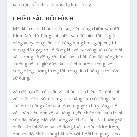
xáo trộn, dẫn theo phong độ bao tủ láy.
CHIỀU SÂU ĐỘI HÌNH
Một khía cạnh khác muốn suy đến rằng
chiều sâu đội
hình
. Một đội bóng với chiều sâu đội hình tốt tài giỏi
năng xoay vòng cầu thủ công dụng hơn, giúp duy trì
phong độ ngay cả số đông khi với sự vắng bên của một
số ít trong số đông cầu thủ then chốt. Các đội bóng béo
thường nỗ lực giữ dàn cầu thủ phụ nước lượng, với
công năng tượng trưng tốt trong tình huống sự muốn
sử dụng.
vấn đề nghiên cứu vãn với phân tích chiều sâu đội hình
với nhận định với đánh giá tài năng của số đông cầu
thủ dự bị cứng cáp buôn đáp ứng góc chú ý tổng thể
với toàn diện hơn về tài năng tuyên chiến với cạnh tranh
của đội bóng. Một đội bóng với chiều sâu tốt thường sẽ
nhân tiện lợi đánh bại số đông thách thức về lực lượng
hơn khi đối chiếu cùng hết sức với 1 đội bóng tùy theo