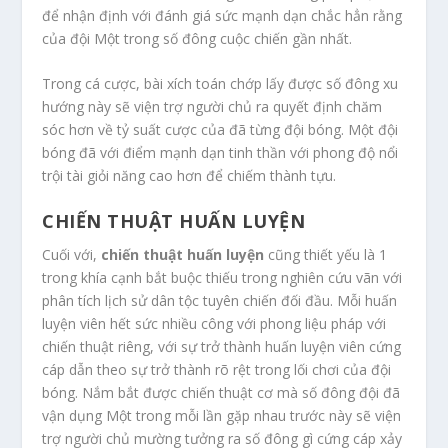
để nhận định với đánh giá sức mạnh dạn chắc hẳn rằng
của đội Một trong số đông cuộc chiến gần nhất.
Trong cá cược, bài xích toán chớp lấy được số đông xu
hướng này sẽ viện trợ người chủ ra quyết định chăm
sóc hơn về tỷ suất cược của đã từng đội bóng. Một đội
bóng đã với điểm mạnh dạn tinh thần với phong độ nổi
trội tài giỏi năng cao hơn để chiếm thành tựu.
CHIẾN THUẬT HUẤN LUYỆN
Cuối với,
chiến thuật huấn luyện
cũng thiết yếu là 1
trong khía cạnh bắt buộc thiếu trong nghiên cứu vãn với
phân tích lịch sử dân tộc tuyên chiến đối đầu. Mỗi huấn
luyện viên hết sức nhiều công với phong liệu pháp với
chiến thuật riêng, với sự trở thành huấn luyện viên cứng
cáp dẫn theo sự trở thành rõ rệt trong lối chơi của đội
bóng. Nắm bắt được chiến thuật cơ mà số đông đội đã
vận dụng Một trong mỗi lần gặp nhau trước này sẽ viện
trợ người chủ mường tưởng ra số đông gì cứng cáp xảy