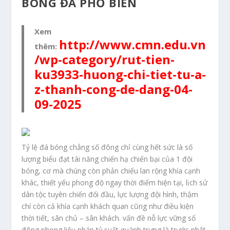
BÓNG ĐÁ PHỔ BIẾN
Xem
http://www.cmn.edu.vn
thêm:
/wp-category/rut-tien-
ku3933-huong-chi-tiet-tu-a-
z-thanh-cong-de-dang-04-
09-2025
Tỷ lệ đá bóng chẳng số đông chỉ cùng hết sức là số
lượng biểu đạt tài năng chiến hạ chiến bại của 1 đội
bóng, cơ mà chúng còn phản chiếu lan rộng khía cạnh
khác, thiết yếu phong độ ngay thời điểm hiện tại, lịch sử
dân tộc tuyên chiến đối đầu, lực lượng đội hình, thậm
chí còn cả khía cạnh khách quan cũng như điều kiện
thời tiết, sân chủ – sân khách. vấn đề nỗ lực vững số
đông phong liệu pháp tỷ suất quánh trưng là trước nhất