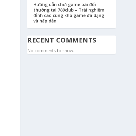
Hướng dẫn chơi game bài đổi
thưởng tại 789club – Trải nghiệm
đỉnh cao cùng kho game đa dạng
và hấp dẫn
RECENT COMMENTS
No comments to show.
,