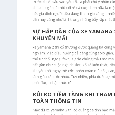
trước khi đi sâu vào yếu tố, ta phải chú ý nhận 
chỉ solo giản là một cỗi rễ cá cược hơn nữa là một
hết gia đình người tiêu dùng tham gia cùng ít nhiề
dãn hay cũng như là 1 trong những bẫy rập mất t
SỰ HẤP DẪN CỦA XE YAMAHA 2
KHUYẾN MÃI
xe yamaha 2 thì cổ thường được quảng bá cùng với
nghiệm. Việc điều hướng dễ dàng cùng solo giản,
thể từ chối. ngoại fake, sự đa chủng mẫu mã mã v
hết gần như cuộc nghịch slot, xổ số kiến thiết, 
khuyến mãi ngay mê cốc, phần xoàn mê cốc, càng 
làm giàu cấp tốc nhảu. Tuy nhiên, phía dưới sự m
phải được nhận thức rõ.
RỦI RO TIỀM TÀNG KHI THAM 
TOÀN THÔNG TIN
Mặc dù xe yamaha 2 thì cổ quảng bá tính bảo mật