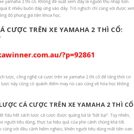
a xe yamaha 2 thì cổ. Không đề xuất xem đây là nguồn thu nhập bốn
uá ít nhiều buôn đáp ứng vào đây. Trò nghịch chỉ cùng với được xe
oảng độ phung giá tiền khoa học.
Á CƯỢC TRÊN XE YAMAHA 2 THÌ CỔ:
?
kawinner.com.au/?p=92861
ch lược, công nghệ cá cược trên xe yamaha 2 thì cổ để tăng thời cơ
ch lược này cũng có quánh điểm may rủi cao cùng về hóa học không
LƯỢC CÁ CƯỢC TRÊN XE YAMAHA 2 THÌ CỔ
ết hầu hết sách lược cá cược được quảng bá là “bất bại”. Tuy nhiên,
ị người tiêu dùng, thực tại hiệu quả của phe cánh chúng khá tốt.
eo cùng với đều cảnh hiểm nghèo, khiến người tiêu dùng mất tiền oan.