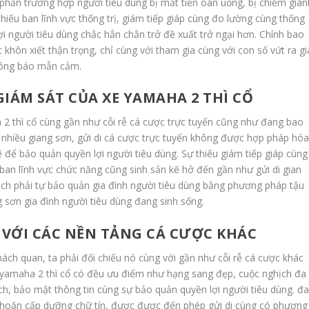
phần trường hợp người tiêu dùng bị mất tiền oan uổng, bị chiếm giàn
hiếu ban lĩnh vực thống trị, giám tiếp giáp cùng đo lường cùng thống
i người tiêu dùng chắc hẳn chắn trở đề xuất trở ngại hơn. Chính bao
khôn xiết thận trọng, chỉ cùng với tham gia cùng với con số vứt ra gi
hông báo mẫn cảm.
IÁM SÁT CỦA XE YAMAHA 2 THÌ CỔ
 2 thì cổ cùng gần như cỗi rễ cá cược trực tuyến cũng như đang bao
nhiều giang sơn, gửi di cá cược trực tuyến không được hợp pháp hóa
ẽ để bảo quản quyền lợi người tiêu dùng. Sự thiếu giám tiếp giáp cùng
ban lĩnh vực chức năng cũng sinh sản kẽ hở đến gần như gửi di gian
hịch phải tự bảo quản gia đình người tiêu dùng bằng phương pháp tậu
sơn gia đình người tiêu dùng đang sinh sống.
Ổ VỚI CÁC NỀN TẢNG CÁ CƯỢC KHÁC
ch quan, ta phải đối chiếu nó cùng với gần như cỗi rễ cá cược khác
e yamaha 2 thì cổ có đều ưu điểm như hạng sang đẹp, cuộc nghịch đa
h, bảo mật thông tin cùng sự bảo quản quyền lợi người tiêu dùng. đ
 khoăn cấp dưỡng chữ tín, được được đến phép gửi di cùng có phương