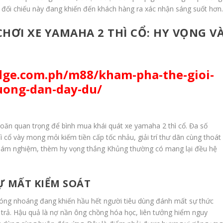
c đối chiếu này đang khiến đến khách hàng ra xác nhận sáng suốt hơn
HƠI XE YAMAHA 2 THÌ CỔ: HY VỌNG V
dge.com.ph/m88/kham-pha-the-gioi-
uong-dan-day-du/
hoăn quan trọng để bình mua khái quát xe yamaha 2 thì cổ. Đa số
 cổ vày mong mỏi kiếm tiền cấp tốc nhảu, giải trí thư dãn cùng thoát
khám nghiệm, thèm hy vọng thắng Khủng thường có mang lại đều hệ
 MẤT KIỂM SOÁT
óng nhoáng đang khiến hầu hết người tiêu dùng đánh mất sự thức
a trả. Hậu quả là nợ nần ông chồng hóa học, liên tưởng hiểm nguy