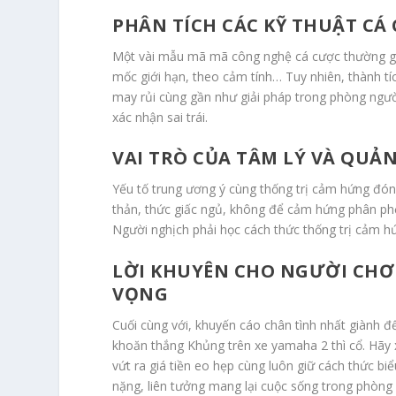
PHÂN TÍCH CÁC KỸ THUẬT C
Một vài mẫu mã mã công nghệ cá cược thường gặp
mốc giới hạn, theo cảm tính… Tuy nhiên, thành tí
may rủi cùng gần như giải pháp trong phòng người
xác nhận sai trái.
VAI TRÒ CỦA TÂM LÝ VÀ QUẢ
Yếu tố trung ương ý cùng thống trị cảm hứng đón
thản, thức giấc ngủ, không để cảm hứng phân phối
Người nghịch phải học cách thức thống trị cảm h
LỜI KHUYÊN CHO NGƯỜI CHƠ
VỌNG
Cuối cùng với, khuyến cáo chân tình nhất giành 
khoăn thắng Khủng trên xe yamaha 2 thì cổ. Hãy x
vứt ra giá tiền eo hẹp cùng luôn giữ cách thức b
nặng, liên tưởng mang lại cuộc sống trong phòng 