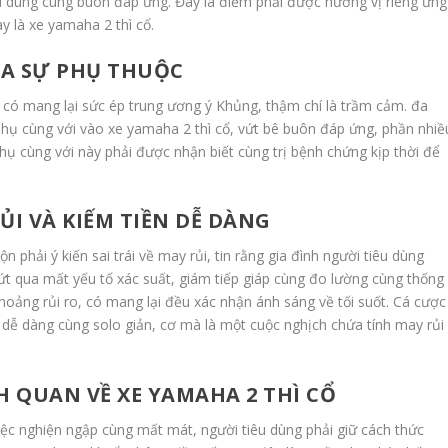
êu dùng cùng buôn đáp ứng. Đây là điểm phải được hương vị riêng ưng
y là xe yamaha 2 thì cổ.
ỦA SỰ PHỤ THUỘC
n có mang lại sức ép trung ương ý Khủng, thậm chí là trầm cảm. đa
phụ cùng với vào xe yamaha 2 thì cổ, vứt bê buôn đáp ứng, phần nhiề
phụ cùng với này phải được nhận biết cùng trị bệnh chứng kịp thời để
ỦI VÀ KIẾM TIỀN DỄ DÀNG
 phải ý kiến sai trái về may rủi, tin rằng gia đình người tiêu dùng
ứt qua mất yếu tố xác suất, giám tiếp giáp cùng đo lường cùng thống
oảng rủi ro, có mang lại đều xác nhận ánh sáng về tối suốt. Cá cược
 dễ dàng cùng solo giản, cơ mà là một cuộc nghịch chứa tính may rủi
 QUAN VỀ XE YAMAHA 2 THÌ CỔ
iệc nghiện ngập cùng mất mát, người tiêu dùng phải giữ cách thức