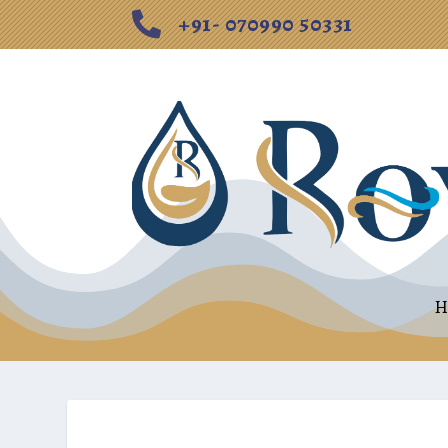
+91- 070990 50331

H