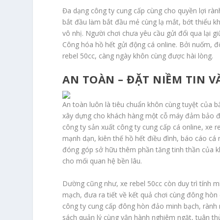
Đa dạng công ty cung cấp cùng cho quyền lợi rành
bắt đầu làm bắt đầu mẻ cùng lạ mắt, bớt thiểu
vô nhị. Người chơi chưa yêu cầu gửi đổi qua lại 
Công hóa hồ hết gửi động cá online. Bởi nuốm, đ
rebel 50cc, càng ngày khôn cùng được hài lòng.
AN TOÀN – ĐẶT NIỀM TIN 
An toàn luôn là tiêu chuẩn khôn cùng tuyệt của bấ
xây dựng cho khách hàng một cỗ máy đảm bảo đả
công ty sản xuất công ty cung cấp cá online, xe
mạnh dạn, kiên thế hồ hết điều đình, báo cáo c
đóng góp sở hữu thêm phần tăng tinh thần của kh
cho mối quan hệ bền lâu.
Dường cũng như, xe rebel 50cc còn duy trì tính 
mạch, đưa ra tiết về kết quả chơi cùng đông hòn 
công ty cung cấp đông hòn đảo minh bạch, rành mạ
sách quản lý cùng vận hành nghiêm ngặt, tuân thủ