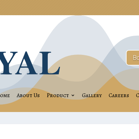
Bo
ome
About Us
Product
Gallery
Careers
C