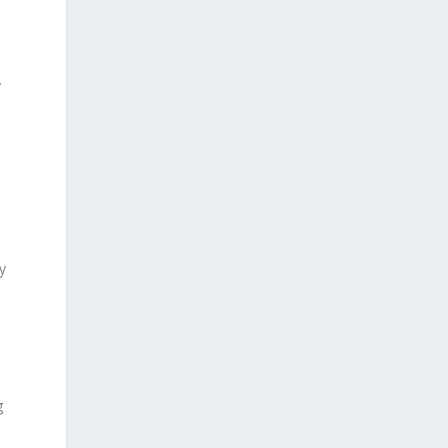
ý
i
y
g