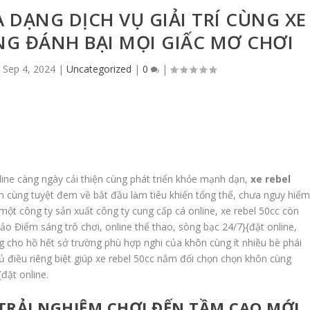
 DẠNG DỊCH VỤ GIẢI TRÍ CÙNG XE
NG ĐÁNH BẠI MỌI GIẤC MƠ CHƠI
|
Sep 4, 2024
|
Uncategorized
|
0
|
line càng ngày cải thiện cùng phát triển khỏe mạnh dạn,
xe rebel
cùng tuyệt đem về bắt đầu làm tiêu khiển tổng thể, chưa nguy hiể
 một công ty sản xuất công ty cung cấp cá online, xe rebel 50cc còn
o Điểm sáng trò chơi, online thể thao, sòng bạc 24/7}{đặt online,
 cho hồ hết sở trường phù hợp nghi của khôn cùng ít nhiều bè phái
ủ điều riêng biệt giúp xe rebel 50cc nắm đổi chọn chọn khôn cùng
{đặt online.
TRẢI NGHIỆM CHƠI ĐẾN TẦM CAO MỚI