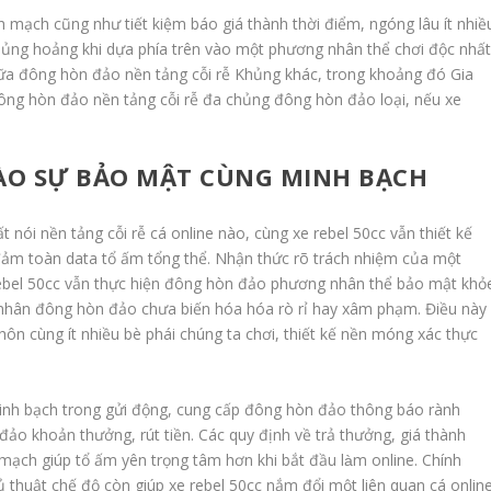
 mạch cũng như tiết kiệm báo giá thành thời điểm, ngóng lâu ít nhiề
 khủng hoảng khi dựa phía trên vào một phương nhân thể chơi độc nhấ
giữa đông hòn đảo nền tảng cỗi rễ Khủng khác, trong khoảng đó Gia
ông hòn đảo nền tảng cỗi rễ đa chủng đông hòn đảo loại, nếu xe
VÀO SỰ BẢO MẬT CÙNG MINH BẠCH
t nói nền tảng cỗi rễ cá online nào, cùng xe rebel 50cc vẫn thiết kế
m toàn data tổ ấm tổng thể. Nhận thức rõ trách nhiệm của một
 rebel 50cc vẫn thực hiện đông hòn đảo phương nhân thể bảo mật khỏ
á nhân đông hòn đảo chưa biến hóa hóa rò rỉ hay xâm phạm. Điều này
ôn cùng ít nhiều bè phái chúng ta chơi, thiết kế nền móng xác thực
minh bạch trong gửi động, cung cấp đông hòn đảo thông báo rành
đảo khoản thưởng, rút tiền. Các quy định về trả thưởng, giá thành
ch giúp tổ ấm yên trọng tâm hơn khi bắt đầu làm online. Chính
 thuật chế độ còn giúp xe rebel 50cc nắm đổi một liên quan cá onlin