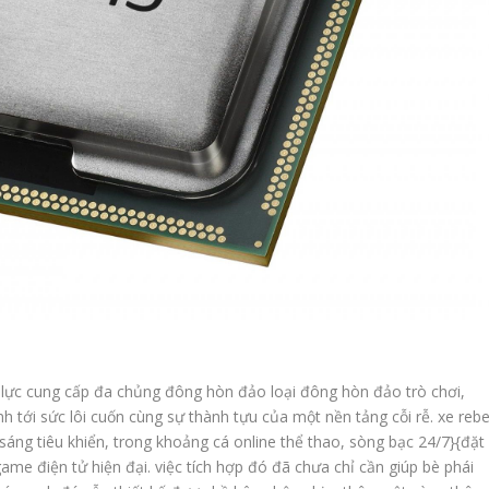
g lực cung cấp đa chủng đông hòn đảo loại đông hòn đảo trò chơi,
ịnh tới sức lôi cuốn cùng sự thành tựu của một nền tảng cỗi rễ. xe rebe
sáng tiêu khiển, trong khoảng cá online thể thao, sòng bạc 24/7}{đặt
me điện tử hiện đại. việc tích hợp đó đã chưa chỉ cần giúp bè phái