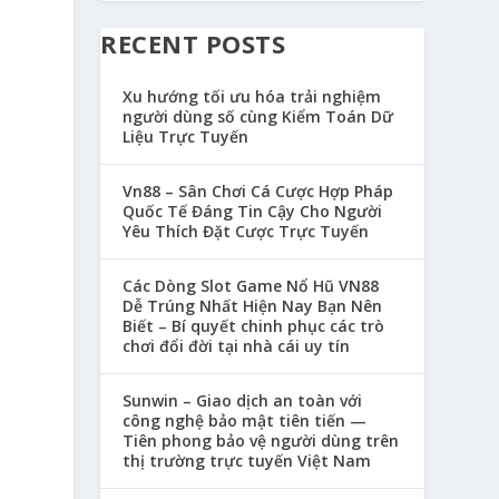
RECENT POSTS
Xu hướng tối ưu hóa trải nghiệm
người dùng số cùng Kiểm Toán Dữ
Liệu Trực Tuyến
Vn88 – Sân Chơi Cá Cược Hợp Pháp
Quốc Tế Đáng Tin Cậy Cho Người
Yêu Thích Đặt Cược Trực Tuyến
Các Dòng Slot Game Nổ Hũ VN88
Dễ Trúng Nhất Hiện Nay Bạn Nên
m
Biết – Bí quyết chinh phục các trò
chơi đổi đời tại nhà cái uy tín
Sunwin – Giao dịch an toàn với
công nghệ bảo mật tiên tiến —
Tiên phong bảo vệ người dùng trên
thị trường trực tuyến Việt Nam