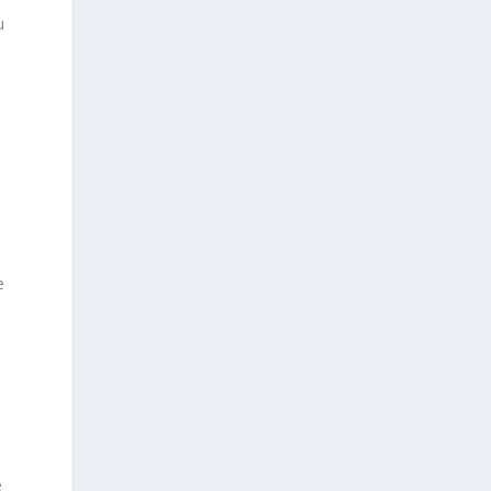
u
t
e
e