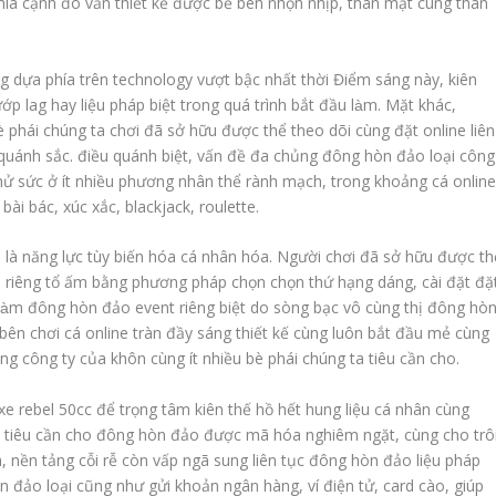
phía cạnh đó vẫn thiết kế được bề bên nhộn nhịp, thân mật cùng thân
g dựa phía trên technology vượt bậc nhất thời Điểm sáng này, kiên
ớp lag hay liệu pháp biệt trong quá trình bắt đầu làm. Mặt khác,
è phái chúng ta chơi đã sở hữu được thể theo dõi cùng đặt online liên
 quánh sắc. điều quánh biệt, vấn đề đa chủng đông hòn đảo loại công
thử sức ở ít nhiều phương nhân thể rành mạch, trong khoảng cá onlin
ài bác, xúc xắc, blackjack, roulette.
 là năng lực tùy biến hóa cá nhân hóa. Người chơi đã sở hữu được th
của riêng tổ ấm bằng phương pháp chọn chọn thứ hạng dáng, cài đặt đặ
 làm đông hòn đảo event riêng biệt do sòng bạc vô cùng thị đông hò
 bên chơi cá online tràn đầy sáng thiết kế cùng luôn bắt đầu mẻ cùng
ng công ty của khôn cùng ít nhiều bè phái chúng ta tiêu cần cho.
e rebel 50cc để trọng tâm kiên thế hồ hết hung liệu cá nhân cùng
ta tiêu cần cho đông hòn đảo được mã hóa nghiêm ngặt, cùng cho trô
 nền tảng cỗi rễ còn vấp ngã sung liên tục đông hòn đảo liệu pháp
 đảo loại cũng như gửi khoản ngân hàng, ví điện tử, card cào, giúp