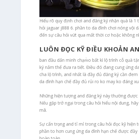
Hiểu rõ quy định chơi and đăng ký nhận quà là 1
hỏi jaguar j888 6. phần to da đình chơi nóng vội
đến sự câu hỏi vứt qua mất thời cơ hoặc không
LUÔN ĐỌC KỸ ĐIỀU KHOẢN AN
ban đầu dấn mình chạm̀o bất kì lộ trình cỗ quà
ký nắm thể đưa ra tiết. Điều đó đang cung ứng da
cha lộ trình, and nhất là đầy đủ đăng ký cần đe
da đình hạn chế đầy đủ rủi ro ko may ko đáng xuấ
Những hiện tượng and đăng ký này thường được p
Nếu gặp trở ngại trong câu hỏi hiểu nội dung, hãy
mã.
Sự cẩn trọng and tỉ mỉ trong câu hỏi đọc kỹ hiệ
phần to hơn cung ứng da đình hạn chế được đầy đ
hoàn toàn.