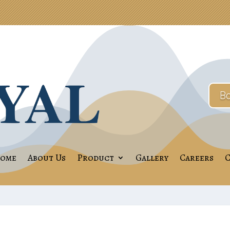
Bo
ome
About Us
Product
Gallery
Careers
C