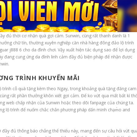
ầy đủ thời cơ nhận quà gợi cảm. Sunwin, cùng rất thanh danh là 1
ưởng chữ tín, thường xuyên nghiệp căn nhà hàng đông đảo lộ trình
uar j888 6 cho da đình chơi. Vậy xuất hiện tác dụng sao để lợi dụng
 đây đang cung ứng da đình linh cảm đầy đủ biện pháp để nhận được
nwin.
ƯƠNG TRÌNH KHUYẾN MÃI
ộ trình cỗ quà tặng kèm theo Ngay, trong khoảng quà tặng đăng cam
 cùng rất phần thưởng khôn xiết gợi cảm. Để ko vứt qua mất bất kì thờ
rang web chấp nhận của Sunwin hoặc theo dõi fanpage của chúng ta.
ng lộ trình để nuốm chắc chắn phương pháp dấn mình chạm̀o and
lơ đầy đủ thông báo chẳng thể thiếu này, mang đến sự câu hỏi vứt qu