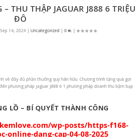
– THU THẬP JAGUAR J888 6 TRIỆU
ĐÔ
|
Sep 14, 2024
|
Uncategorized
|
0
|
inh về đầy đủ phần thưởng quý hãn hữu. Chương trình tặng quà gợi
 đến phương pháp jaguar j888 6 1 phương pháp doanh thu bậm bạp
NG LỒ – BÍ QUYẾT THÀNH CÔNG
kemlove.com/wp-posts/https-f168-
c-online-dang-cap-04-08-2025