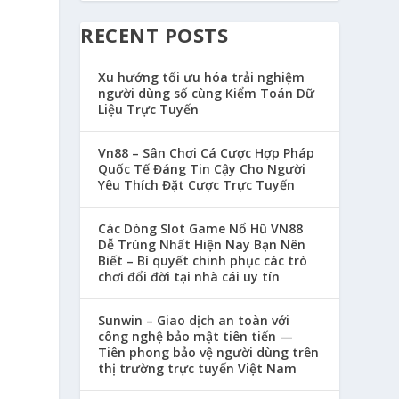
RECENT POSTS
Xu hướng tối ưu hóa trải nghiệm
người dùng số cùng Kiểm Toán Dữ
Liệu Trực Tuyến
Vn88 – Sân Chơi Cá Cược Hợp Pháp
Quốc Tế Đáng Tin Cậy Cho Người
Yêu Thích Đặt Cược Trực Tuyến
Các Dòng Slot Game Nổ Hũ VN88
Dễ Trúng Nhất Hiện Nay Bạn Nên
Biết – Bí quyết chinh phục các trò
chơi đổi đời tại nhà cái uy tín
Sunwin – Giao dịch an toàn với
công nghệ bảo mật tiên tiến —
Tiên phong bảo vệ người dùng trên
thị trường trực tuyến Việt Nam