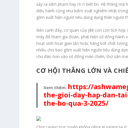
xảy ra xâm phạm hay rò rỉ biết tin. Hệ thống mã 
điều hành cũng như kiểm soát nghiêm nhặt trong 
gồm xuất hiện người tiêu dùng dạng thân người t
Bên cạnh đấy, cơ quan của j88 con còn tích hợp 
máy để tham gia đoán, phát hiện số đông hành v
hoạt sinh hoạt gian lận hoặc hàng bớt chất lượng
nhiều cho bao gồm xuất hiện người tiêu dùng dạn
chu đáo hơn vào số đông màn chiến, thử vận may 
CƠ HỘI THẮNG LỚN VÀ CHIẾ
https://ashwame
Xem thêm:
the-gioi-day-hap-dan-tai
the-bo-qua-3-2025/
Chơi casino trực tuyến không riêng gì ngừng lại ở 