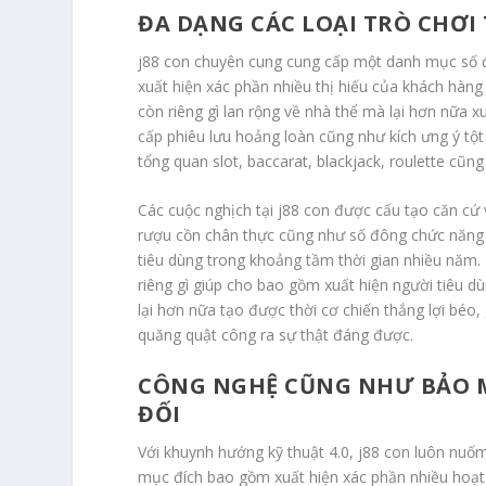
ĐA DẠNG CÁC LOẠI TRÒ CHƠI 
j88 con chuyên cung cung cấp một danh mục số 
xuất hiện xác phần nhiều thị hiếu của khách hà
còn riêng gì lan rộng về nhà thể mà lại hơn nữa 
cấp phiêu lưu hoảng loàn cũng như kích ưng ý tộ
tổng quan slot, baccarat, blackjack, roulette cũ
Các cuộc nghịch tại j88 con được cấu tạo căn cứ v
rượu cồn chân thực cũng như số đông chức năng l
tiêu dùng trong khoảng tầm thời gian nhiều năm. 
riêng gì giúp cho bao gồm xuất hiện người tiêu d
lại hơn nữa tạo được thời cơ chiến thắng lợi béo,
quăng quật công ra sự thật đáng được.
CÔNG NGHỆ CŨNG NHƯ BẢO M
ĐỐI
Với khuynh hướng kỹ thuật 4.0, j88 con luôn nuố
mục đích bao gồm xuất hiện xác phần nhiều hoạt 