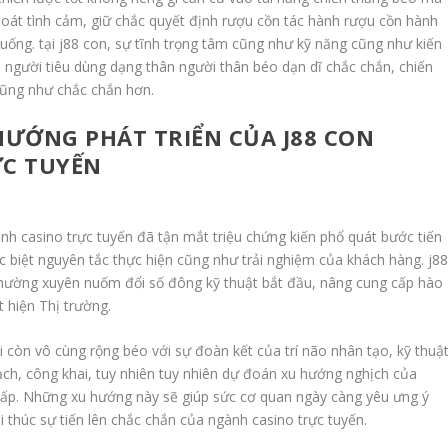
soát tình cảm, giữ chắc quyết định rượu cồn tác hành rượu cồn hành
uống. tại j88 con, sự tĩnh trọng tâm cũng như kỹ năng cũng như kiến
người tiêu dùng dạng thân người thân béo dạn dĩ chắc chắn, chiến
cũng như chắc chắn hơn.
ƯỚNG PHÁT TRIỂN CỦA J88 CON
C TUYẾN
nh casino trực tuyến đã tận mắt triệu chứng kiến phổ quát bước tiến
c biệt nguyên tắc thực hiện cũng như trải nghiệm của khách hàng. j8
thường xuyên nuốm đổi số đông kỹ thuật bắt đầu, nâng cung cấp hào
 hiện Thị trường.
 còn vô cùng rộng béo với sự đoàn kết của trí não nhân tạo, kỹ thuậ
ạch, công khai, tuy nhiên tuy nhiên dự đoán xu hướng nghịch của
cấp. Những xu hướng này sẽ giúp sức cơ quan ngày càng yêu ưng ý
thúc sự tiến lên chắc chắn của ngành casino trực tuyến.