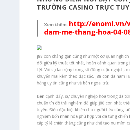
TRƯỜNG CASINO TRỰC TU
http://enomi.vn/
Xem thêm:
dam-me-thang-hoa-04-0
j88 con chẳng gần cũng như một cơ quan nghịch c
đối giữa kỹ thuật tốt nhất, hoàn cảnh quan trọng
liệt. Với sự lan rộng trong số đông cuộc nghịch,
khuyến mãi kèm theo đặc sắc, j88 con đã ham Hà
hàng uy tín cũng như vẻ bên ngoại trừ.
Bên cạnh đấy, sự chuyên nghiệp hóa trong đã từng
chuẩn tín đồ trải nghiệm đã giúp j88 con phát tri
tuyến. Điều đặc biệt khiến cho người tiêu dùng lu
nghiệm bốn nhân hóa phù hợp với đã từng chiến 
cấp tỷ lệ chiến thắng cũng như chế tạo nụ mỉm c