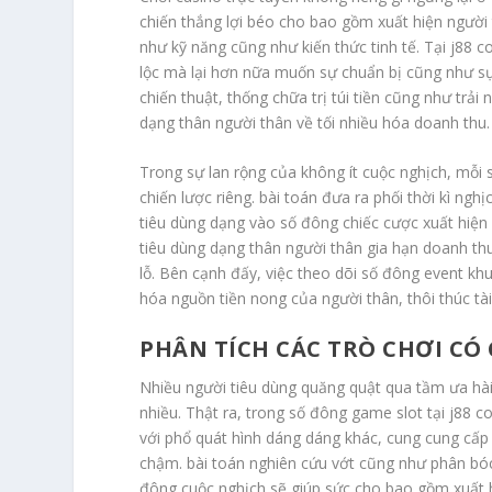
chiến thắng lợi béo cho bao gồm xuất hiện người
như kỹ năng cũng như kiến thức tinh tế. Tại j88 
lộc mà lại hơn nữa muốn sự chuẩn bị cũng như sự
chiến thuật, thống chữa trị túi tiền cũng như trả
dạng thân người thân về tối nhiều hóa doanh thu.
Trong sự lan rộng của không ít cuộc nghịch, mỗi
chiến lược riêng. bài toán đưa ra phối thời kì ng
tiêu dùng dạng vào số đông chiếc cược xuất hiện
tiêu dùng dạng thân người thân gia hạn doanh thu
lỗ. Bên cạnh đấy, việc theo dõi số đông event k
hóa nguồn tiền nong của người thân, thôi thúc tà
PHÂN TÍCH CÁC TRÒ CHƠI CÓ
Nhiều người tiêu dùng quăng quật qua tầm ưa hài l
nhiều. Thật ra, trong số đông game slot tại j88 c
với phổ quát hình dáng dáng khác, cung cung cấp
chậm. bài toán nghiên cứu vớt cũng như phân bó
đông cuộc nghịch sẽ giúp sức cho bao gồm xuất h